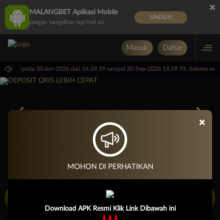
×
MALANGBET Aplikasi Mobile
UNDUH
Jangan tampilkan lagi hari ini
Masuk
Daftar
al Sports pada 30-Jun-2026 dari 14.59.59 sampai 30-Sep-2026 14.59.59. Selama wakt
×
MOHON DI PERHATIKAN
JACKPOT
PLAY
IDR
12,677,545,781
Download APK Resmi Klik Link Dibawah ini
⬇⬇⬇