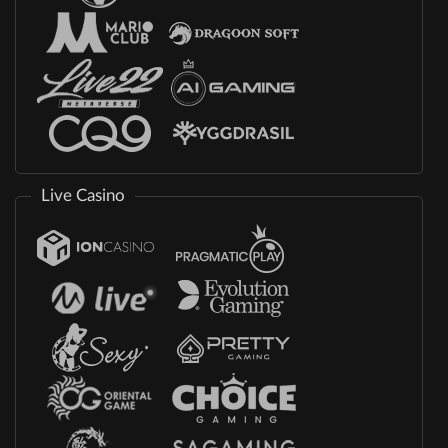
Live Casino