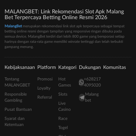
MALANGBET: Link Rekomendasi Slot Apk Malang
Bet Terpercaya Betting Online Resmi 2026
MalangBet
merupakan rekomendasi link slot apk terpercaya sebagai tempat
betting online resmi dengan tampilan yang responsive ringan dibuka pada
semua device. MalangBet terdiri dari lebih 800 game yang bereporasi setiap
harinya dengan rata-rata game memiliki winrate tertinggi dan telah terbukti
gampang menang.
Kebijaksanaan
Platform
Kategori
Dukungan
Komunitas
Tentang
Promosi
Hot
+628217
MALANGBET
Games
4095020
Loyalty
Responsible
Slots
Malang
Referral
Gambling
bet
Live
Pusat Bantuan
Casino
Syarat dan
Race
Ketentuan
Togel