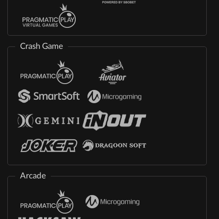
Crash Game
Arcade