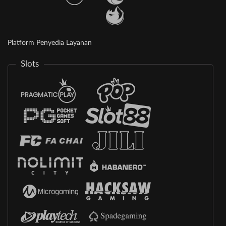
Platform Penyedia Layanan
Slots