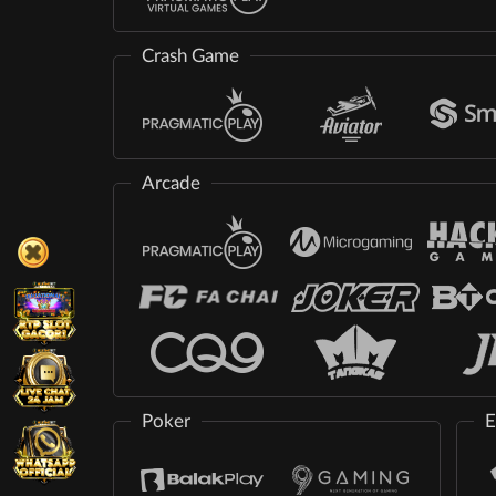
Crash Game
Arcade
Poker
E