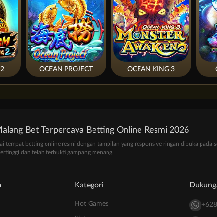
 2
OCEAN PROJECT
OCEAN KING 3
lang Bet Terpercaya Betting Online Resmi 2026
i tempat betting online resmi dengan tampilan yang responsive ringan dibuka pada s
 tertinggi dan telah terbukti gampang menang.
m
Kategori
Dukung
Hot Games
+628