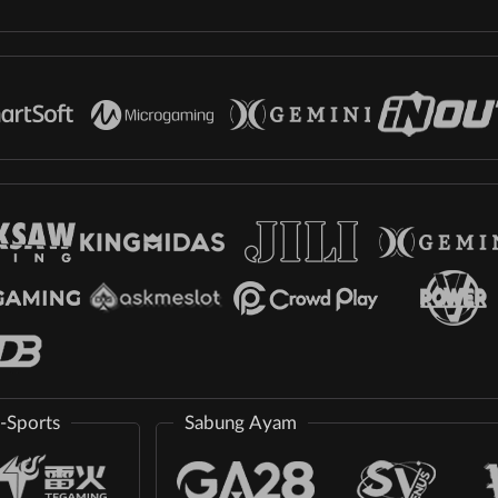
-Sports
Sabung Ayam