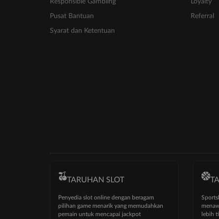
Responsible Gambling
Loyalty
Pusat Bantuan
Referral
Syarat dan Ketentuan
TARUHAN SLOT
T
Penyedia slot online dengan beragam
Sports
pilihan game menarik yang memudahkan
menawa
pemain untuk mencapai jackpot
lebih 