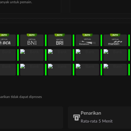
banyak untuk pemain.
arikan tidak dapat diproses
Penarikan
Rata-rata 5 Menit