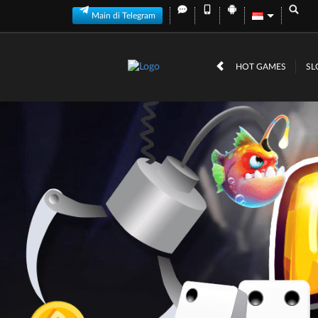
Main di Telegram
HOT GAMES
SL