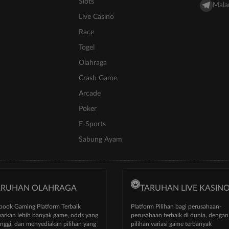
Slots
Mala
Live Casino
Race
Togel
Olahraga
Crash Game
Arcade
Poker
E-Sports
Sabung Ayam
ARUHAN OLAHRAGA
TARUHAN LIVE KASIN
book Gaming Platform Terbaik
Platform Pilihan bagi perusahaan-
rkan lebih banyak game, odds yang
perusahaan terbaik di dunia, dengan
tinggi, dan menyediakan pilihan yang
pilihan variasi game terbanyak