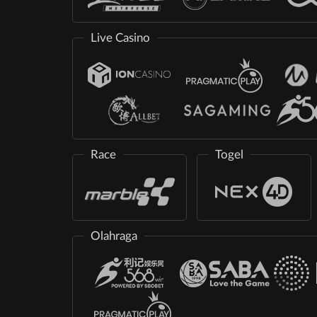
Live Casino
Race
Togel
Olahraga