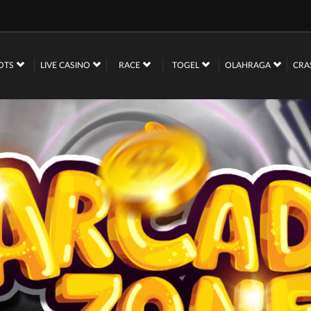
OTS
LIVE CASINO
RACE
TOGEL
OLAHRAGA
CRA