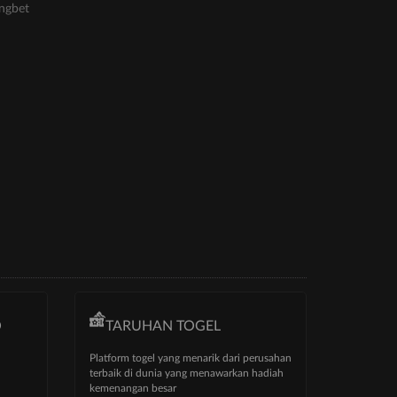
ngbet
O
TARUHAN TOGEL
Platform togel yang menarik dari perusahan
terbaik di dunia yang menawarkan hadiah
kemenangan besar