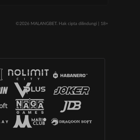
©2026 MALANGBET. Hak cipta dilindungi | 18+