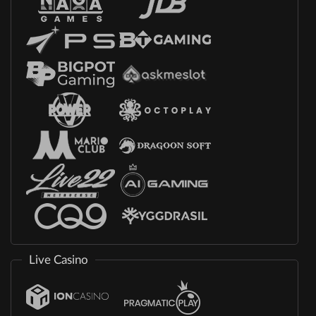
Live Casino