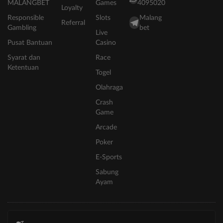
MALANGBET
Games
4095020
Loyalty
Responsible
Slots
Malang
Referral
Gambling
bet
Live
Pusat Bantuan
Casino
Syarat dan
Race
Ketentuan
Togel
Olahraga
Crash
Game
Arcade
Poker
E-Sports
Sabung
Ayam