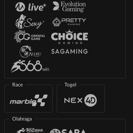
Race
Togel
Olahraga