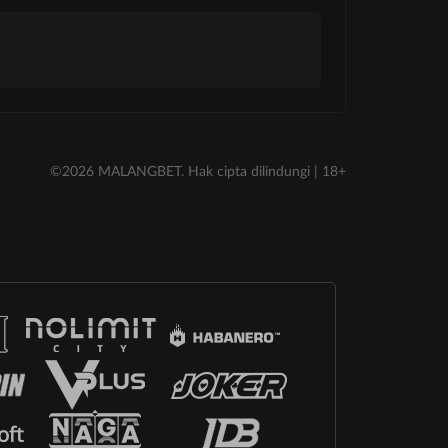
©2026 MALANGBET. Hak cipta dilindungi | 18+