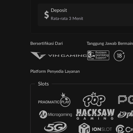
Deposit
Rata-rata 3 Menit
Bersertifikasi Dari
Tanggung Jawab Bermain
Platform Penyedia Layanan
Slots