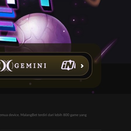
emua device. MalangBet terdiri dari lebih 800 game yang