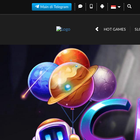
Main di Telegram
HOT GAMES
SL