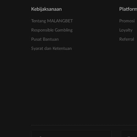
Kebijaksanaan
Platfor
Tentang MALANGBET
Promosi
Responsible Gambling
Loyalty
Pusat Bantuan
Referral
Syarat dan Ketentuan