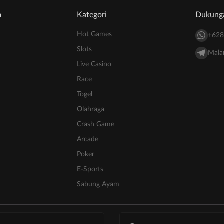
m
Kategori
Dukung
Hot Games
+628
Slots
Mala
Live Casino
Race
Togel
Olahraga
Crash Game
Arcade
Poker
E-Sports
Sabung Ayam