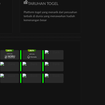
O
TARUHAN TOGEL
Platform togel yang menarik dari perusahan
terbaik di dunia yang menawarkan hadiah
kemenangan besar