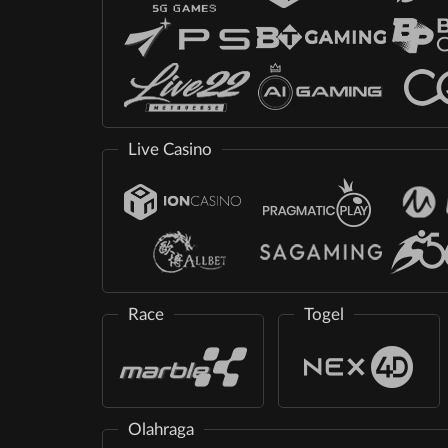
Live Casino
Race
Togel
Olahraga