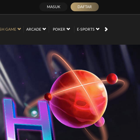
MASUK
DAFTAR
SH GAME
ARCADE
POKER
E-SPORTS
SABUNG AYAM